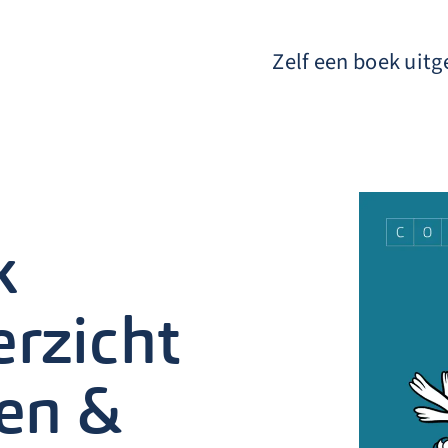
Zelf een boek uit
k
erzicht
ten &