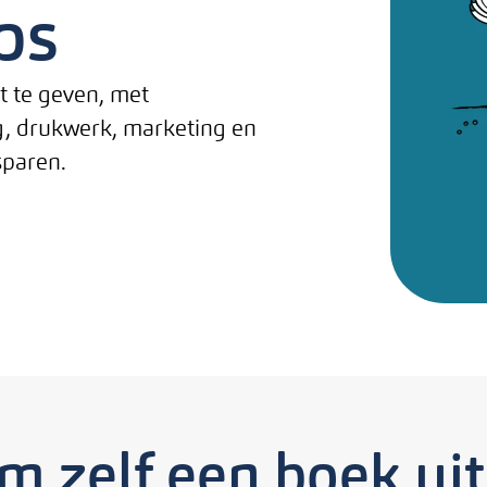
ps
t te geven, met
ng, drukwerk, marketing en
sparen.
m zelf een boek uit